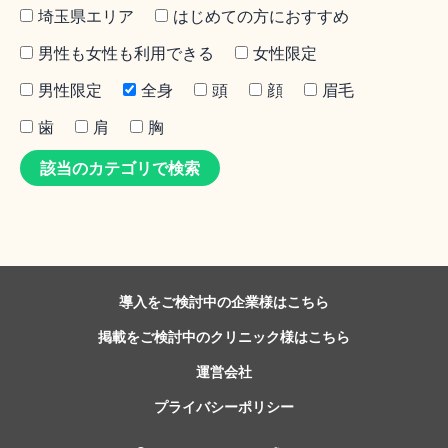
埼玉県エリア
はじめての方におすすめ
男性も女性も利用できる
女性限定
男性限定
全身
頭
顔
眉毛
歯
肩
胸
導入をご検討中の企業様はこちら
掲載をご検討中のクリニック様はこちら
運営会社
プライバシーポリシー