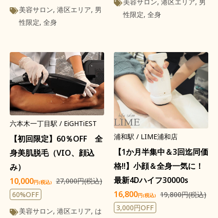
美容サロン
,
港区エリア
,
男
美容サロン
,
港区エリア
,
男
性限定
,
全身
性限定
,
全身
六本木一丁目駅 /
EiGHTiEST
浦和駅 /
LIME浦和店
【初回限定】60％OFF 全
【1か月半集中＆3回迄同価
身美肌脱毛（VIO、顔込
格!!】小顔＆全身一気に！
み）
最新4Dハイフ30000s
10,000
27,000円(税込)
円(税込)
16,800
60%OFF
19,800円(税込)
円(税込)
3,000円OFF
美容サロン
,
港区エリア
,
は