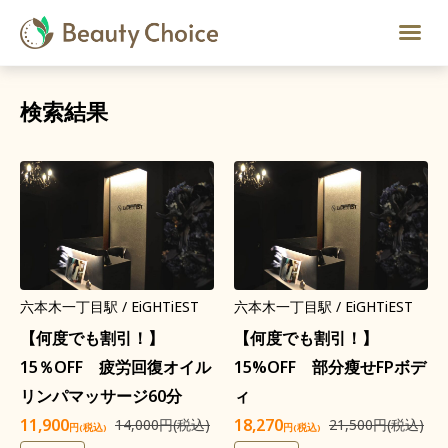
検索結果
六本木一丁目駅 /
EiGHTiEST
六本木一丁目駅 /
EiGHTiEST
【何度でも割引！】
【何度でも割引！】
15％OFF 疲労回復オイル
15%OFF 部分瘦せFPボデ
リンパマッサージ60分
ィ
11,900
18,270
14,000円(税込)
21,500円(税込)
円(税込)
円(税込)